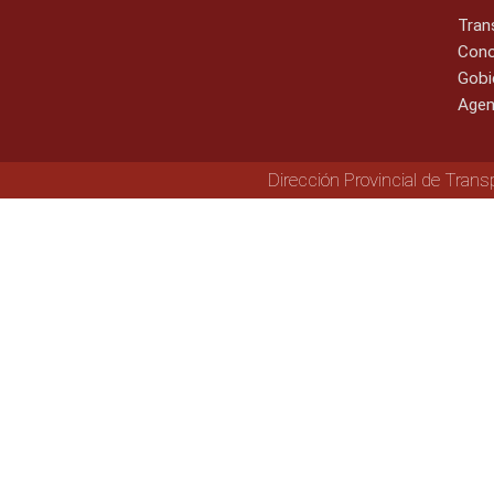
Tran
Cono
Gobi
Agen
Dirección Provincial de Trans